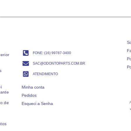
S
F
FONE: (16) 99787-3400​
erior
Po
SAC@ODONTOPARTS.COM.BR
Po
s
ATENDIMENTO
i
Minha conta
cante
Pedidos
ro de
Esqueci a Senha
ntos